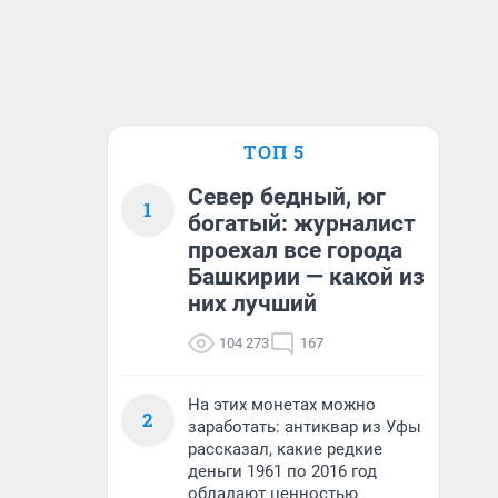
ТОП 5
Север бедный, юг
1
богатый: журналист
проехал все города
Башкирии — какой из
них лучший
104 273
167
На этих монетах можно
2
заработать: антиквар из Уфы
рассказал, какие редкие
деньги 1961 по 2016 год
обладают ценностью