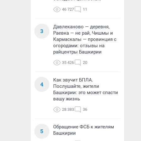
46 727
11
Давлеканово — деревня,
3
Раевка — не рай, Чишмы и
Кармаскалы — провинция с
огородами: отзывы на
райцентры Башкирии
35 426
20
Как звучит БПЛА.
4
Послушайте, жители
Башкирии: это может спасти
вашу жизнь
28 383
36
Обращение ФСБ к жителям
5
Башкирии