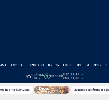
АММА
АФИША
ГОРОСКОП
КУРСЫ ВАЛЮТ
ПРОБКИ
ZODY
И
USD 81,41
СЕЙЧАС
3
ПРОБКИ
+16°C
EUR 94,06
иев против Васимова
Заказное убийство в Уфе