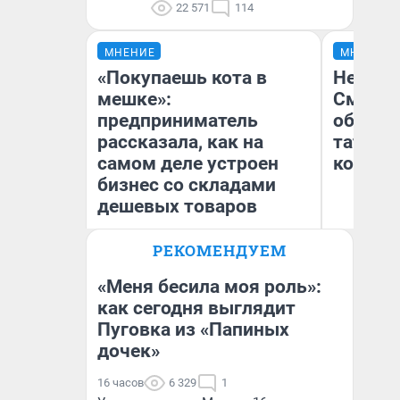
22 571
114
МНЕНИЕ
МНЕНИЕ
«Покупаешь кота в
Незван
мешке»:
Сможет
предприниматель
обыгра
рассказала, как на
татарс
самом деле устроен
которы
бизнес со складами
дешевых товаров
РЕКОМЕНДУЕМ
Наталья Шорохова
Ан
Открыла кофейную точку на
Жу
деньги соцразвития
«Меня бесила моя роль»:
как сегодня выглядит
Пуговка из «Папиных
дочек»
16 часов
6 329
1