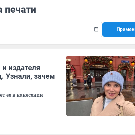
а печати
Примен
 и издателя
. Узнали, зачем
т ее в нанесении