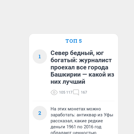
ТОП 5
Север бедный, юг
1
богатый: журналист
проехал все города
Башкирии — какой из
них лучший
105 117
167
На этих монетах можно
2
заработать: антиквар из Уфы
рассказал, какие редкие
деньги 1961 по 2016 год
обладают ценностью