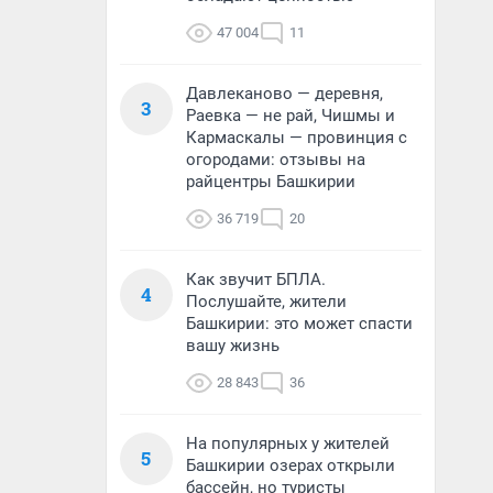
47 004
11
Давлеканово — деревня,
3
Раевка — не рай, Чишмы и
Кармаскалы — провинция с
огородами: отзывы на
райцентры Башкирии
36 719
20
Как звучит БПЛА.
4
Послушайте, жители
Башкирии: это может спасти
вашу жизнь
28 843
36
На популярных у жителей
5
Башкирии озерах открыли
бассейн, но туристы