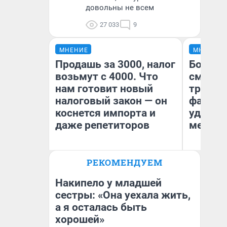
довольны не всем
27 033
9
МНЕНИЕ
МНЕНИЕ
Продашь за 3000, налог
Боязнь
возьмут с 4000. Что
сможет
нам готовит новый
тренер
налоговый закон — он
фавори
коснется импорта и
удержа
даже репетиторов
месте
РЕКОМЕНДУЕМ
Ан
Анастасия Завгородняя
Жу
Накипело у младшей
сестры: «Она уехала жить,
а я осталась быть
хорошей»