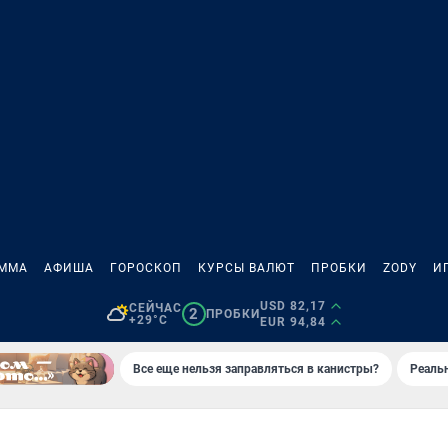
АММА
АФИША
ГОРОСКОП
КУРСЫ ВАЛЮТ
ПРОБКИ
ZODY
И
USD 82,17
СЕЙЧАС
2
ПРОБКИ
+29°C
EUR 94,84
Все еще нельзя заправляться в канистры?
Реаль