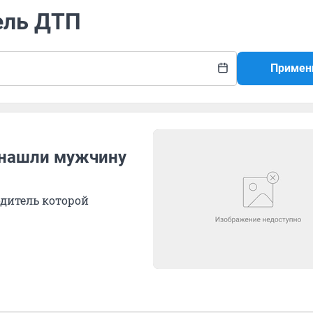
ель ДТП
Примен
 нашли мужчину
одитель которой