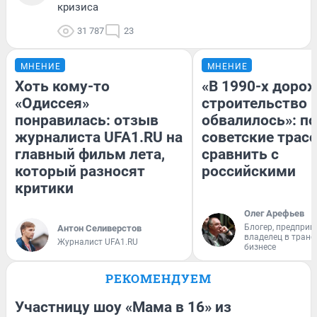
кризиса
31 787
23
МНЕНИЕ
МНЕНИЕ
Хоть кому-то
«В 1990-х доро
«Одиссея»
строительство 
понравилась: отзыв
обвалилось»: п
журналиста UFA1.RU на
советские трас
главный фильм лета,
сравнить с
который разносят
российскими
критики
Олег Арефьев
Блогер, предприн
Антон Селиверстов
владелец в тран
Журналист UFA1.RU
бизнесе
РЕКОМЕНДУЕМ
Участницу шоу «Мама в 16» из