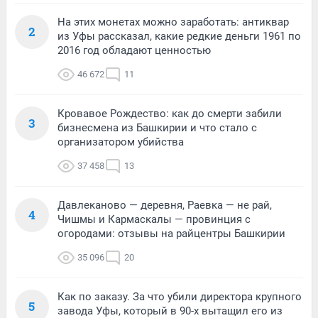
На этих монетах можно заработать: антиквар
2
из Уфы рассказал, какие редкие деньги 1961 по
2016 год обладают ценностью
46 672
11
Кровавое Рождество: как до смерти забили
3
бизнесмена из Башкирии и что стало с
организатором убийства
37 458
13
Давлеканово — деревня, Раевка — не рай,
4
Чишмы и Кармаскалы — провинция с
огородами: отзывы на райцентры Башкирии
35 096
20
Как по заказу. За что убили директора крупного
5
завода Уфы, который в 90-х вытащил его из