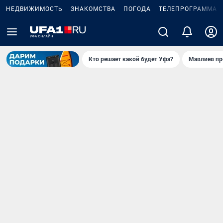
НЕДВИЖИМОСТЬ
ЗНАКОМСТВА
ПОГОДА
ТЕЛЕПРОГРАММА
Кто решает какой будет Уфа?
Мавлиев пр