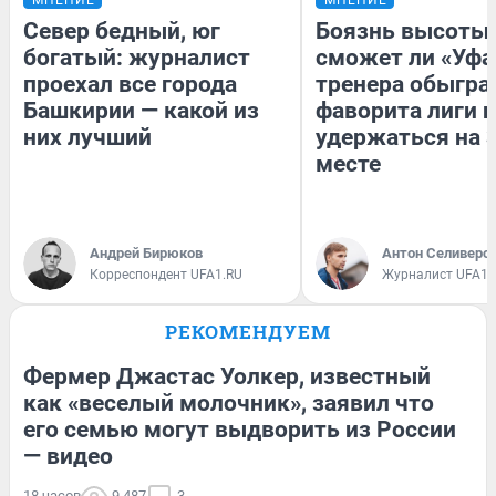
Север бедный, юг
Боязнь высоты:
богатый: журналист
сможет ли «Уфа
проехал все города
тренера обыгра
Башкирии — какой из
фаворита лиги и
них лучший
удержаться на 
месте
Андрей Бирюков
Антон Селиверс
Корреспондент UFA1.RU
Журналист UFA1.
РЕКОМЕНДУЕМ
Фермер Джастас Уолкер, известный
как «веселый молочник», заявил что
его семью могут выдворить из России
— видео
18 часов
9 487
3