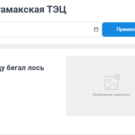
итамакская ТЭЦ
Примен
у бегал лось