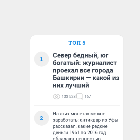
ТОП 5
Север бедный, юг
1
богатый: журналист
проехал все города
Башкирии — какой из
них лучший
103 528
167
На этих монетах можно
2
заработать: антиквар из Уфы
рассказал, какие редкие
деньги 1961 по 2016 год
обладают ценностью