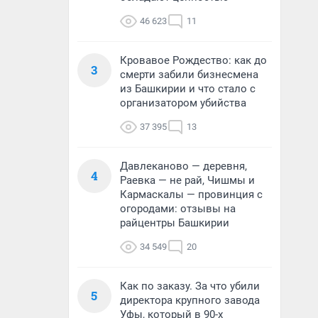
46 623
11
Кровавое Рождество: как до
3
смерти забили бизнесмена
из Башкирии и что стало с
организатором убийства
37 395
13
Давлеканово — деревня,
4
Раевка — не рай, Чишмы и
Кармаскалы — провинция с
огородами: отзывы на
райцентры Башкирии
34 549
20
Как по заказу. За что убили
5
директора крупного завода
Уфы, который в 90-х