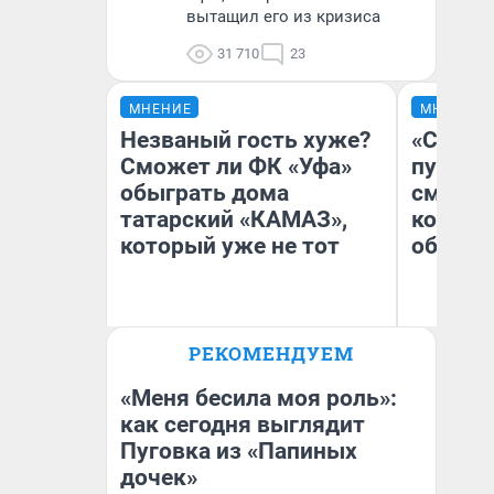
вытащил его из кризиса
31 710
23
МНЕНИЕ
МНЕНИЕ
Незваный гость хуже?
«Спутал
Сможет ли ФК «Уфа»
пургу».
обыграть дома
смерте
татарский «КАМАЗ»,
которы
который уже не тот
обнару
Ир
РЕКОМЕНДУЕМ
Гл
Антон Селиверстов
«Р
Журналист UFA1.RU
Во
«Меня бесила моя роль»:
как сегодня выглядит
Пуговка из «Папиных
дочек»