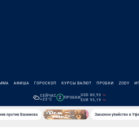
АММА
АФИША
ГОРОСКОП
КУРСЫ ВАЛЮТ
ПРОБКИ
ZODY
И
USD 80,93
СЕЙЧАС
2
ПРОБКИ
+23°C
EUR 93,19
иев против Васимова
Заказное убийство в Уфе