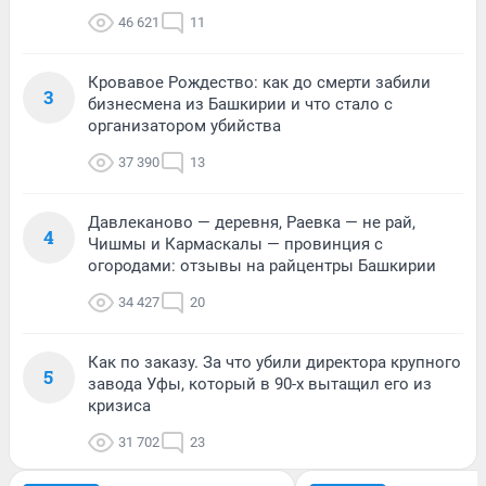
46 621
11
Кровавое Рождество: как до смерти забили
3
бизнесмена из Башкирии и что стало с
организатором убийства
37 390
13
Давлеканово — деревня, Раевка — не рай,
4
Чишмы и Кармаскалы — провинция с
огородами: отзывы на райцентры Башкирии
34 427
20
Как по заказу. За что убили директора крупного
5
завода Уфы, который в 90-х вытащил его из
кризиса
31 702
23