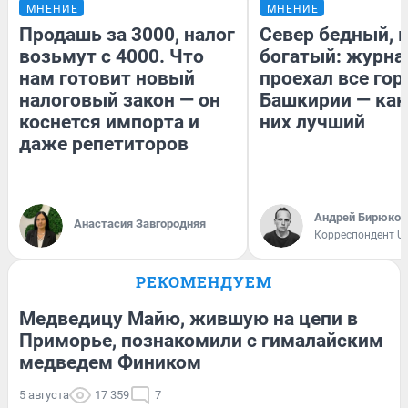
МНЕНИЕ
МНЕНИЕ
Продашь за 3000, налог
Север бедный, 
возьмут с 4000. Что
богатый: журна
нам готовит новый
проехал все гор
налоговый закон — он
Башкирии — как
коснется импорта и
них лучший
даже репетиторов
Андрей Бирюков
Анастасия Завгородняя
Корреспондент U
РЕКОМЕНДУЕМ
Медведицу Майю, жившую на цепи в
Приморье, познакомили с гималайским
медведем Фиником
5 августа
17 359
7