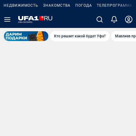
НЕДВИЖИМОСТЬ
ЗНАКОМСТВА
ПОГОДА
ТЕЛЕПРОГРАММА
Кто решает какой будет Уфа?
Мавлиев пр