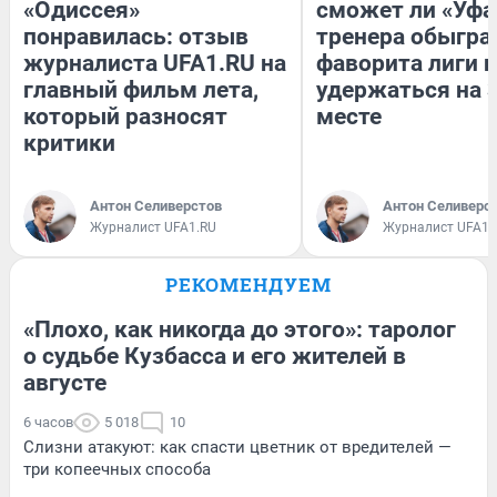
«Одиссея»
сможет ли «Уфа
понравилась: отзыв
тренера обыгра
журналиста UFA1.RU на
фаворита лиги и
главный фильм лета,
удержаться на 
который разносят
месте
критики
Антон Селиверстов
Антон Селиверс
Журналист UFA1.RU
Журналист UFA1.
РЕКОМЕНДУЕМ
«Плохо, как никогда до этого»: таролог
о судьбе Кузбасса и его жителей в
августе
6 часов
5 018
10
Слизни атакуют: как спасти цветник от вредителей —
три копеечных способа