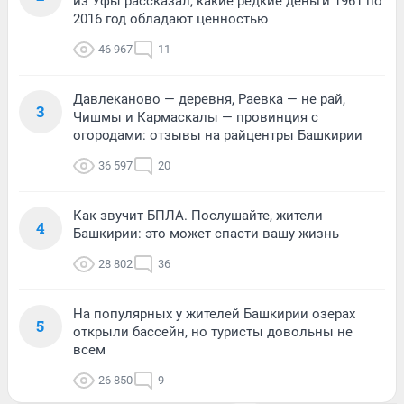
из Уфы рассказал, какие редкие деньги 1961 по
2016 год обладают ценностью
46 967
11
Давлеканово — деревня, Раевка — не рай,
3
Чишмы и Кармаскалы — провинция с
огородами: отзывы на райцентры Башкирии
36 597
20
Как звучит БПЛА. Послушайте, жители
4
Башкирии: это может спасти вашу жизнь
28 802
36
На популярных у жителей Башкирии озерах
5
открыли бассейн, но туристы довольны не
всем
26 850
9