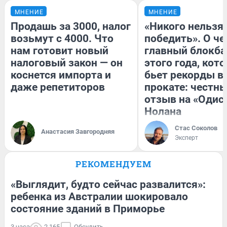
МНЕНИЕ
МНЕНИЕ
Продашь за 3000, налог
«Никого нельзя
возьмут с 4000. Что
победить». О ч
нам готовит новый
главный блокба
налоговый закон — он
этого года, кот
коснется импорта и
бьет рекорды в
даже репетиторов
прокате: честн
отзыв на «Одис
Нолана
Стас Соколов
Анастасия Завгородняя
Эксперт
РЕКОМЕНДУЕМ
«Выглядит, будто сейчас развалится»:
ребенка из Австралии шокировало
состояние зданий в Приморье
3 часа
2 165
Обсудить