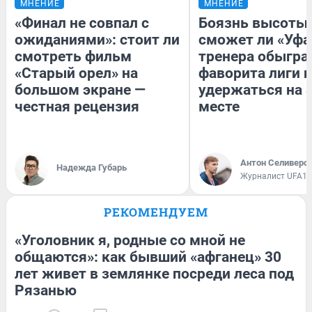
МНЕНИЕ
МНЕНИЕ
«Финал не совпал с
Боязнь высоты:
ожиданиями»: стоит ли
сможет ли «Уфа
смотреть фильм
тренера обыгра
«Старый орел» на
фаворита лиги и
большом экране —
удержаться на 
честная рецензия
месте
Антон Селиверс
Надежда Губарь
Журналист UFA1.
РЕКОМЕНДУЕМ
«Уголовник я, родные со мной не
общаются»: как бывший «афганец» 30
лет живет в землянке посреди леса под
Рязанью