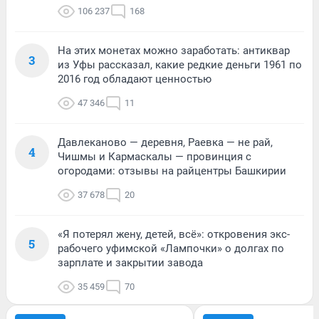
106 237
168
На этих монетах можно заработать: антиквар
3
из Уфы рассказал, какие редкие деньги 1961 по
2016 год обладают ценностью
47 346
11
Давлеканово — деревня, Раевка — не рай,
4
Чишмы и Кармаскалы — провинция с
огородами: отзывы на райцентры Башкирии
37 678
20
«Я потерял жену, детей, всё»: откровения экс-
5
рабочего уфимской «Лампочки» о долгах по
зарплате и закрытии завода
35 459
70