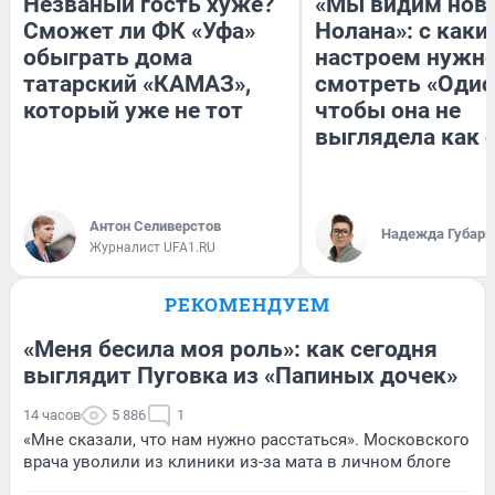
Незваный гость хуже?
«Мы видим нов
Сможет ли ФК «Уфа»
Нолана»: с каки
обыграть дома
настроем нужн
татарский «КАМАЗ»,
смотреть «Одис
который уже не тот
чтобы она не
выглядела как 
Антон Селиверстов
Надежда Губарь
Журналист UFA1.RU
РЕКОМЕНДУЕМ
«Меня бесила моя роль»: как сегодня
выглядит Пуговка из «Папиных дочек»
14 часов
5 886
1
«Мне сказали, что нам нужно расстаться». Московского
врача уволили из клиники из-за мата в личном блоге