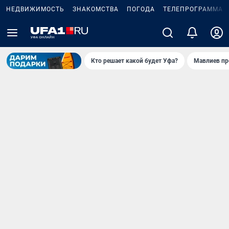
НЕДВИЖИМОСТЬ
ЗНАКОМСТВА
ПОГОДА
ТЕЛЕПРОГРАММА
Кто решает какой будет Уфа?
Мавлиев пр