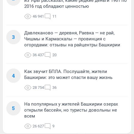
из Уфы рассказал, какие редкие деньги 1961 по
2016 год обладают ценностью
46 941
11
Давлеканово — деревня, Раевка — не рай,
3
Чишмы и Кармаскалы — провинция с
огородами: отзывы на райцентры Башкирии
36 437
20
Как звучит БПЛА. Послушайте, жители
4
Башкирии: это может спасти вашу жизнь
28 754
36
На популярных у жителей Башкирии озерах
5
открыли бассейн, но туристы довольны не
всем
26 627
9