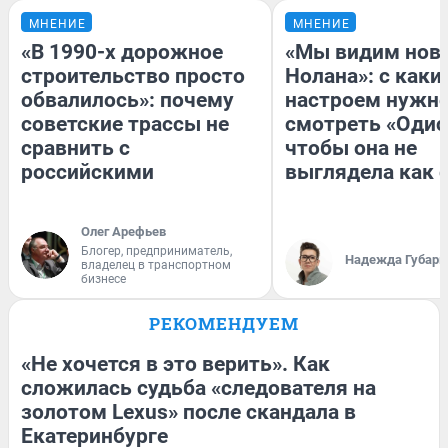
МНЕНИЕ
МНЕНИЕ
«В 1990-х дорожное
«Мы видим нов
строительство просто
Нолана»: с каки
обвалилось»: почему
настроем нужн
советские трассы не
смотреть «Одис
сравнить с
чтобы она не
российскими
выглядела как 
Олег Арефьев
Блогер, предприниматель,
Надежда Губарь
владелец в транспортном
бизнесе
РЕКОМЕНДУЕМ
«Не хочется в это верить». Как
сложилась судьба «следователя на
золотом Lexus» после скандала в
Екатеринбурге