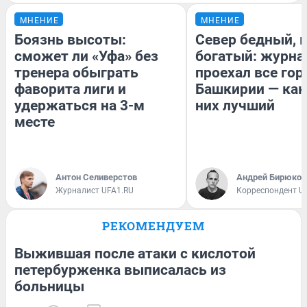
МНЕНИЕ
МНЕНИЕ
Боязнь высоты:
Север бедный, 
сможет ли «Уфа» без
богатый: журна
тренера обыграть
проехал все гор
фаворита лиги и
Башкирии — как
удержаться на 3-м
них лучший
месте
Антон Селиверстов
Андрей Бирюков
Журналист UFA1.RU
Корреспондент U
РЕКОМЕНДУЕМ
Выжившая после атаки с кислотой
петербурженка выписалась из
больницы