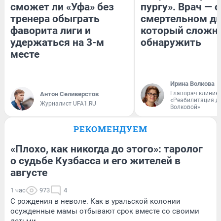
сможет ли «Уфа» без
пургу». Врач — о
тренера обыграть
смертельном ди
фаворита лиги и
который сложн
удержаться на 3-м
обнаружить
месте
Ирина Волкова
Главврач клиник
Антон Селиверстов
«Реабилитация д
Журналист UFA1.RU
Волковой»
РЕКОМЕНДУЕМ
«Плохо, как никогда до этого»: таролог
о судьбе Кузбасса и его жителей в
августе
1 час
973
4
С рождения в неволе. Как в уральской колонии
осужденные мамы отбывают срок вместе со своими