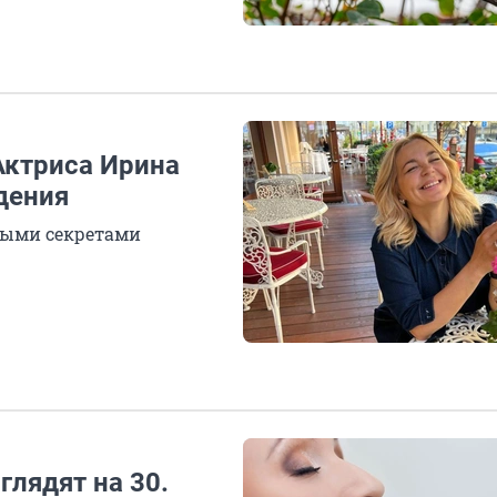
Актриса Ирина
дения
ными секретами
лядят на 30.