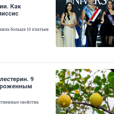
ии. Как
миссис
вила больше 10 платьев
лестерин. 9
мороженным
ственные свойства