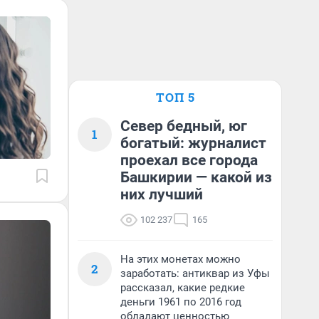
ТОП 5
Север бедный, юг
1
богатый: журналист
проехал все города
Башкирии — какой из
них лучший
102 237
165
На этих монетах можно
2
заработать: антиквар из Уфы
рассказал, какие редкие
деньги 1961 по 2016 год
обладают ценностью