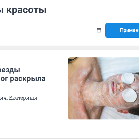
ы красоты
Примен
везды
лог раскрыла
ич, Екатерины