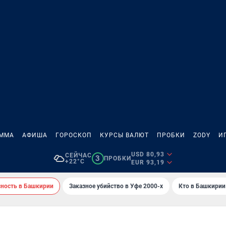
АММА
АФИША
ГОРОСКОП
КУРСЫ ВАЛЮТ
ПРОБКИ
ZODY
И
USD 80,93
СЕЙЧАС
3
ПРОБКИ
+22°C
EUR 93,19
сность в Башкирии
Заказное убийство в Уфе 2000-х
Кто в Башкирии 