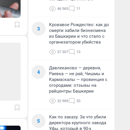
46 565
11
Кровавое Рождество: как до
3
смерти забили бизнесмена
из Башкирии и что стало с
организатором убийства
37 307
13
Давлеканово — деревня,
4
Раевка — не рай, Чишмы и
Кармаскалы — провинция с
огородами: отзывы на
райцентры Башкирии
32 969
20
Как по заказу. За что убили
5
директора крупного завода
Уфы, который в 90-х