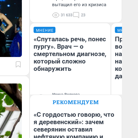
вытащил его из кризиса
31 633
23
МНЕНИЕ
МНЕНИЕ
«Спуталась речь, понес
Продаш
пургу». Врач — о
возьмут
смертельном диагнозе,
нам го
который сложно
налого
обнаружить
коснет
даже р
Ирина Волкова
Главврач клиники
РЕКОМЕНДУЕМ
Ан
«Реабилитация доктора
Волковой»
«С гордостью говорю, что
я деревенский»: зачем
северянин оставил
нефтяную компанию и