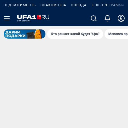
НЕДВИЖИМОСТЬ
ЗНАКОМСТВА
ПОГОДА
ТЕЛЕПРОГРАММА
Кто решает какой будет Уфа?
Мавлиев пр