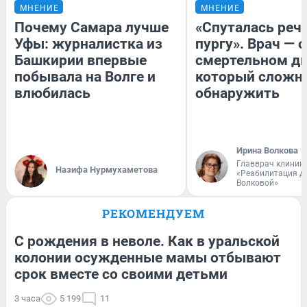
МНЕНИЕ
МНЕНИЕ
Почему Самара лучше
«Спуталась речь
Уфы: журналистка из
пургу». Врач — о
Башкирии впервые
смертельном ди
побывала на Волге и
который сложн
влюбилась
обнаружить
Ирина Волкова
Главврач клиник
Назифа Нурмухаметова
«Реабилитация д
Волковой»
РЕКОМЕНДУЕМ
С рождения в неволе. Как в уральской
колонии осужденные мамы отбывают
срок вместе со своими детьми
3 часа
5 199
11