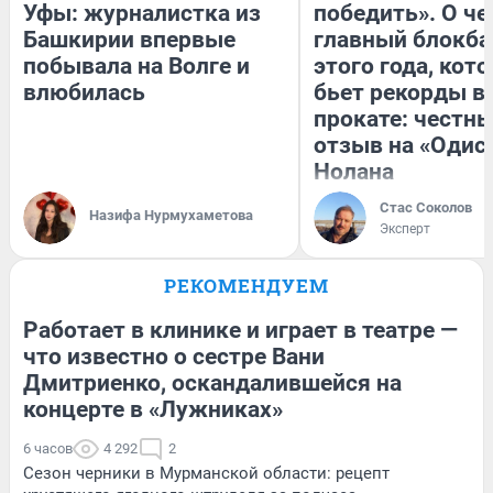
Уфы: журналистка из
победить». О ч
Башкирии впервые
главный блокба
побывала на Волге и
этого года, кот
влюбилась
бьет рекорды в
прокате: честн
отзыв на «Одис
Нолана
Стас Соколов
Назифа Нурмухаметова
Эксперт
РЕКОМЕНДУЕМ
Работает в клинике и играет в театре —
что известно о сестре Вани
Дмитриенко, оскандалившейся на
концерте в «Лужниках»
6 часов
4 292
2
Сезон черники в Мурманской области: рецепт