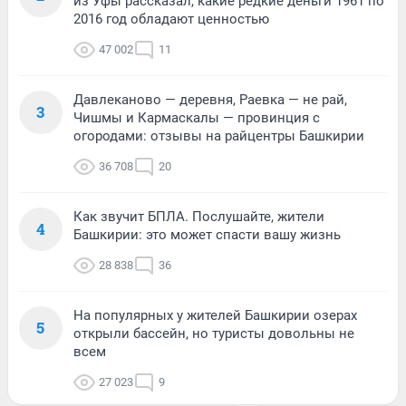
из Уфы рассказал, какие редкие деньги 1961 по
2016 год обладают ценностью
47 002
11
Давлеканово — деревня, Раевка — не рай,
3
Чишмы и Кармаскалы — провинция с
огородами: отзывы на райцентры Башкирии
36 708
20
Как звучит БПЛА. Послушайте, жители
4
Башкирии: это может спасти вашу жизнь
28 838
36
На популярных у жителей Башкирии озерах
5
открыли бассейн, но туристы довольны не
всем
27 023
9