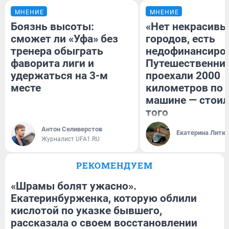
МНЕНИЕ
МНЕНИЕ
Боязнь высоты:
«Нет некрасивы
сможет ли «Уфа» без
городов, есть
тренера обыграть
недофинансиро
фаворита лиги и
Путешественни
удержаться на 3-м
проехали 2000
месте
километров по 
машине — стоил
того
Антон Селиверстов
Екатерина Литк
Журналист UFA1.RU
РЕКОМЕНДУЕМ
«Шрамы болят ужасно».
Екатеринбурженка, которую облили
кислотой по указке бывшего,
рассказала о своем восстановлении