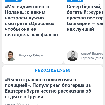
«Мы видим нового
Север бедный, 
Нолана»: с каким
богатый: журна
настроем нужно
проехал все гор
смотреть «Одиссею»,
Башкирии — как
чтобы она не
них лучший
выглядела как фиаско
Андрей Бирюков
Надежда Губарь
Корреспондент U
РЕКОМЕНДУЕМ
«Было страшно столкнуться с
полицией». Популярная блогерша из
Екатеринбурга честно рассказала об
отдыхе в Грузии
6 часов
8 551
70