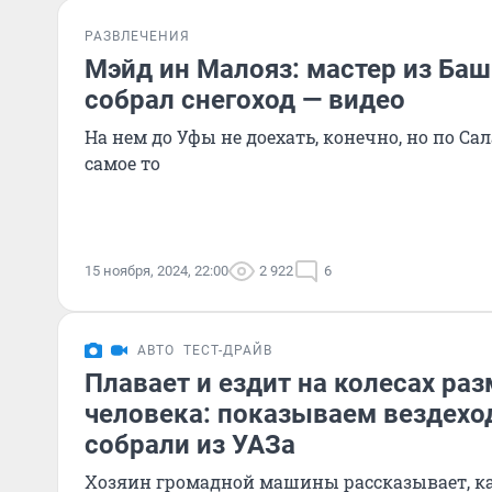
РАЗВЛЕЧЕНИЯ
Мэйд ин Малояз: мастер из Ба
собрал снегоход — видео
На нем до Уфы не доехать, конечно, но по С
самое то
15 ноября, 2024, 22:00
2 922
6
АВТО
ТЕСТ-ДРАЙВ
Плавает и ездит на колесах ра
человека: показываем вездехо
собрали из УАЗа
Хозяин громадной машины рассказывает, ка