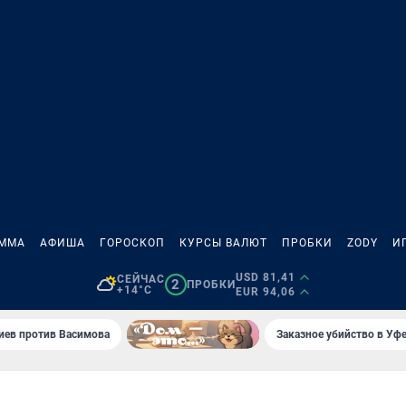
АММА
АФИША
ГОРОСКОП
КУРСЫ ВАЛЮТ
ПРОБКИ
ZODY
И
USD 81,41
СЕЙЧАС
2
ПРОБКИ
+14°C
EUR 94,06
иев против Васимова
Заказное убийство в Уфе