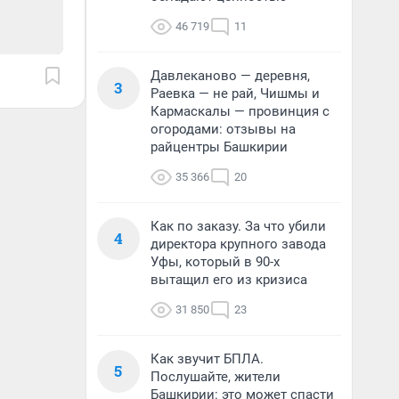
46 719
11
Давлеканово — деревня,
3
Раевка — не рай, Чишмы и
Кармаскалы — провинция с
огородами: отзывы на
райцентры Башкирии
35 366
20
Как по заказу. За что убили
4
директора крупного завода
Уфы, который в 90-х
вытащил его из кризиса
31 850
23
Как звучит БПЛА.
5
Послушайте, жители
Башкирии: это может спасти