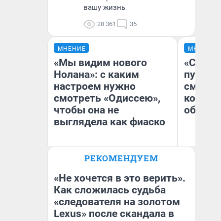
вашу жизнь
28 361
35
МНЕНИЕ
МНЕНИЕ
«Мы видим нового
«Спутал
Нолана»: с каким
пургу».
настроем нужно
смерте
смотреть «Одиссею»,
которы
чтобы она не
обнару
выглядела как фиаско
Ир
РЕКОМЕНДУЕМ
Гл
Надежда Губарь
«Р
Во
«Не хочется в это верить».
Как сложилась судьба
«следователя на золотом
Lexus» после скандала в