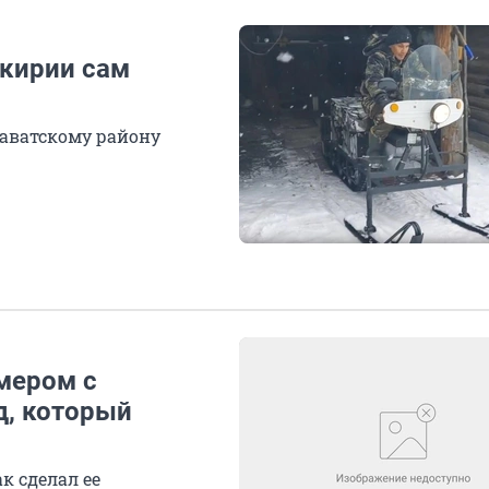
шкирии сам
алаватскому району
змером с
д, который
к сделал ее