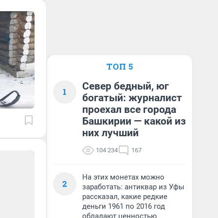
ТОП 5
Север бедный, юг
1
богатый: журналист
проехал все города
Башкирии — какой из
них лучший
104 234
167
На этих монетах можно
2
заработать: антиквар из Уфы
рассказал, какие редкие
деньги 1961 по 2016 год
обладают ценностью