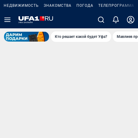
НЕДВИЖИМОСТЬ
ЗНАКОМСТВА
ПОГОДА
ТЕЛЕПРОГРАММА
Кто решает какой будет Уфа?
Мавлиев пр