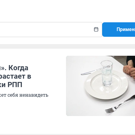
Примен
». Когда
растает в
ки РПП
жет себя ненавидеть