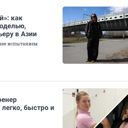
й»: как
моделью,
ьеру в Азии
 нее испытанием
ренер
 легко, быстро и