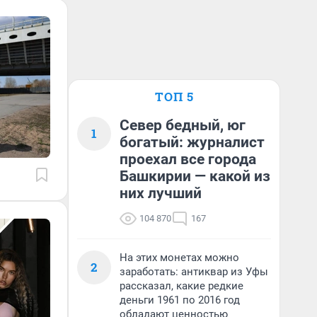
ТОП 5
Север бедный, юг
1
богатый: журналист
проехал все города
Башкирии — какой из
них лучший
104 870
167
На этих монетах можно
2
заработать: антиквар из Уфы
рассказал, какие редкие
деньги 1961 по 2016 год
обладают ценностью