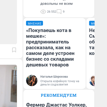
довольны не всем
26 552
9
МНЕНИЕ
МНЕНИЕ
«Покупаешь кота в
Незван
мешке»:
Сможет
предприниматель
обыгра
рассказала, как на
татарс
самом деле устроен
которы
бизнес со складами
дешевых товаров
Наталья Шорохова
Ан
Открыла кофейную точку на
Жу
деньги соцразвития
РЕКОМЕНДУЕМ
Фермер Джастас Уолкер,