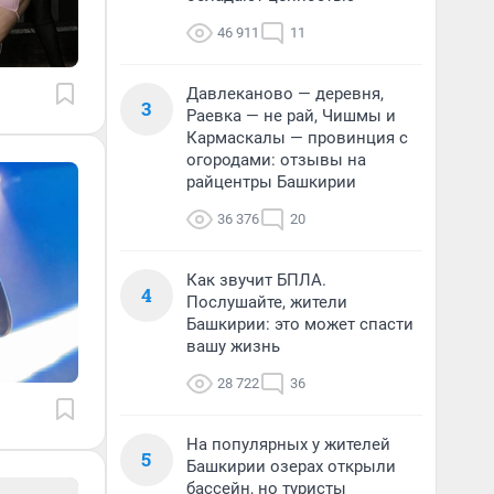
46 911
11
Давлеканово — деревня,
3
Раевка — не рай, Чишмы и
Кармаскалы — провинция с
огородами: отзывы на
райцентры Башкирии
36 376
20
Как звучит БПЛА.
4
Послушайте, жители
Башкирии: это может спасти
вашу жизнь
28 722
36
На популярных у жителей
5
Башкирии озерах открыли
бассейн, но туристы