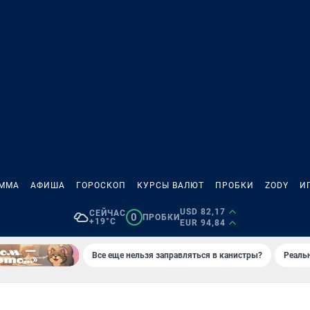
АММА
АФИША
ГОРОСКОП
КУРСЫ ВАЛЮТ
ПРОБКИ
ZODY
И
USD 82,17
СЕЙЧАС
0
ПРОБКИ
+19°C
EUR 94,84
Все еще нельзя заправляться в канистры?
Реаль