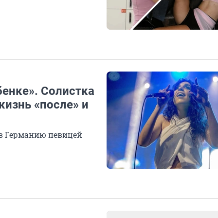
бенке». Солистка
жизнь «после» и
 в Германию певицей