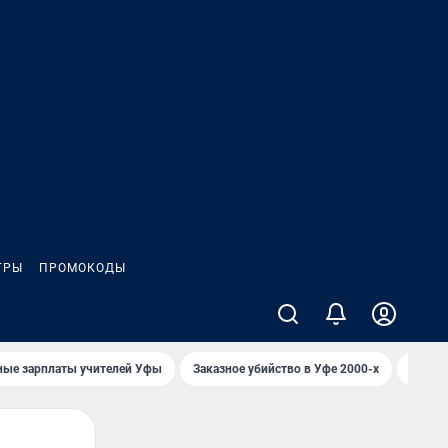
ГРЫ
ПРОМОКОДЫ
ные зарплаты учителей Уфы
Заказное убийство в Уфе 2000-х
Каким