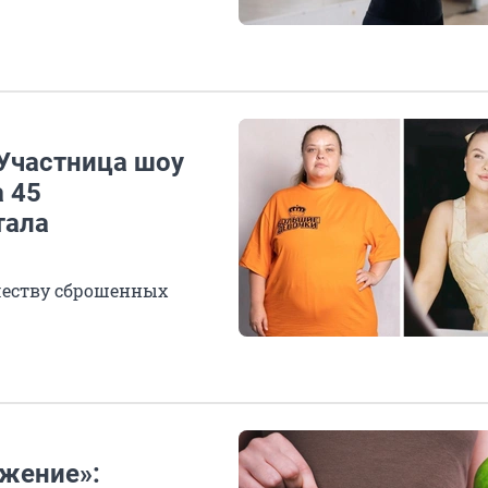
 Участница шоу
 45
тала
честву сброшенных
ажение»: