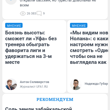
открыли бассейн, но туристы довольны не
всем
26 383
9
МНЕНИЕ
МНЕНИЕ
Боязнь высоты:
«Мы видим нов
сможет ли «Уфа» без
Нолана»: с каки
тренера обыграть
настроем нужн
фаворита лиги и
смотреть «Одис
удержаться на 3-м
чтобы она не
месте
выглядела как 
Антон Селиверстов
Надежда Губарь
Журналист UFA1.RU
РЕКОМЕНДУЕМ
Соль земли забайкальской.