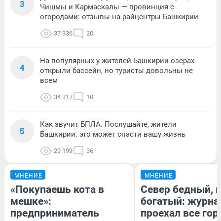
3
Чишмы и Кармаскалы — провинция с
огородами: отзывы на райцентры Башкирии
37 336
20
На популярных у жителей Башкирии озерах
4
открыли бассейн, но туристы довольны не
всем
34 317
10
Как звучит БПЛА. Послушайте, жители
5
Башкирии: это может спасти вашу жизнь
29 199
36
МНЕНИЕ
МНЕНИЕ
«Покупаешь кота в
Север бедный, 
мешке»:
богатый: журна
предприниматель
проехал все гор