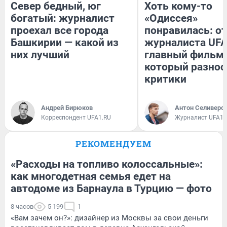
Север бедный, юг
Хоть кому-то
богатый: журналист
«Одиссея»
проехал все города
понравилась: о
Башкирии — какой из
журналиста UFA
них лучший
главный фильм 
который разнос
критики
Андрей Бирюков
Антон Селиверс
Корреспондент UFA1.RU
Журналист UFA1.
РЕКОМЕНДУЕМ
«Расходы на топливо колоссальные»:
как многодетная семья едет на
автодоме из Барнаула в Турцию — фото
8 часов
5 199
1
«Вам зачем он?»: дизайнер из Москвы за свои деньги