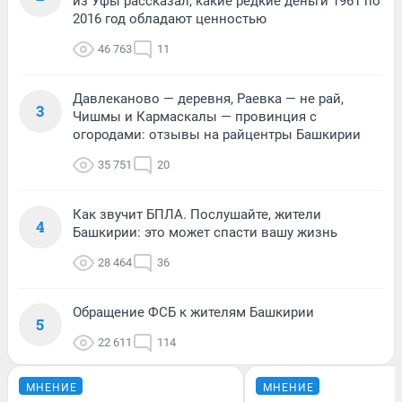
из Уфы рассказал, какие редкие деньги 1961 по
2016 год обладают ценностью
46 763
11
Давлеканово — деревня, Раевка — не рай,
3
Чишмы и Кармаскалы — провинция с
огородами: отзывы на райцентры Башкирии
35 751
20
Как звучит БПЛА. Послушайте, жители
4
Башкирии: это может спасти вашу жизнь
28 464
36
Обращение ФСБ к жителям Башкирии
5
22 611
114
МНЕНИЕ
МНЕНИЕ