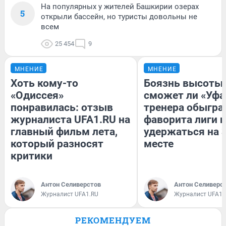
На популярных у жителей Башкирии озерах
5
открыли бассейн, но туристы довольны не
всем
25 454
9
МНЕНИЕ
МНЕНИЕ
Хоть кому-то
Боязнь высоты:
«Одиссея»
сможет ли «Уфа
понравилась: отзыв
тренера обыгра
журналиста UFA1.RU на
фаворита лиги и
главный фильм лета,
удержаться на 
который разносят
месте
критики
Антон Селиверстов
Антон Селиверс
Журналист UFA1.RU
Журналист UFA1.
РЕКОМЕНДУЕМ