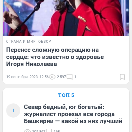
СТРАНА И МИР
ОБЗОР
Перенес сложную операцию на
сердце: что известно о здоровье
Игоря Николаева
19 сентября, 2023, 12:56
2 597
1
ТОП 5
Север бедный, юг богатый:
1
журналист проехал все города
Башкирии — какой из них лучший
105 867
168