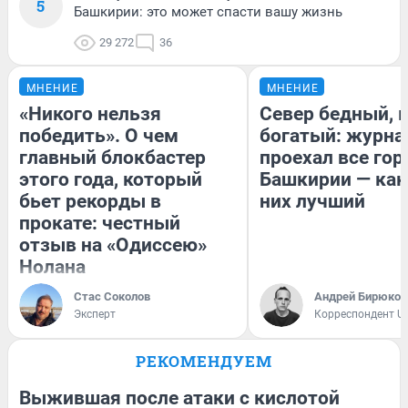
5
Башкирии: это может спасти вашу жизнь
29 272
36
МНЕНИЕ
МНЕНИЕ
«Никого нельзя
Север бедный, 
победить». О чем
богатый: журна
главный блокбастер
проехал все гор
этого года, который
Башкирии — как
бьет рекорды в
них лучший
прокате: честный
отзыв на «Одиссею»
Нолана
Стас Соколов
Андрей Бирюков
Эксперт
Корреспондент U
РЕКОМЕНДУЕМ
Выжившая после атаки с кислотой