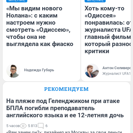
«Мы видим нового
Хоть кому-то
Нолана»: с каким
«Одиссея»
настроем нужно
понравилась: о
смотреть «Одиссею»,
журналиста UFA
чтобы она не
главный фильм 
выглядела как фиаско
который разнос
критики
Антон Селиверс
Надежда Губарь
Журналист UFA1.
РЕКОМЕНДУЕМ
На пляже под Геленджиком при атаке
БПЛА погибли преподаватель
английского языка и ее 12-летняя дочь
5 часов
5 813
6
«Вам зачем он?»: дизайнер из Москвы за свои деньги