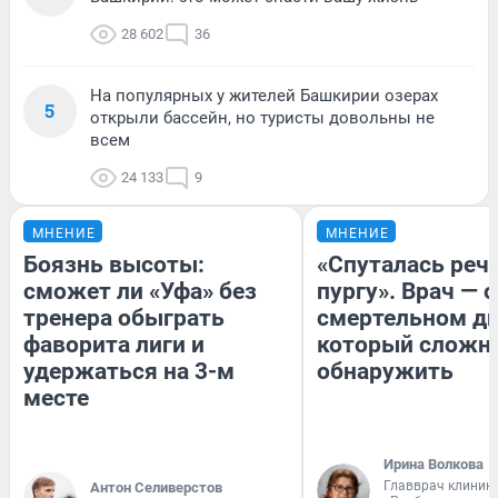
28 602
36
На популярных у жителей Башкирии озерах
5
открыли бассейн, но туристы довольны не
всем
24 133
9
МНЕНИЕ
МНЕНИЕ
Боязнь высоты:
«Спуталась речь
сможет ли «Уфа» без
пургу». Врач — о
тренера обыграть
смертельном ди
фаворита лиги и
который сложн
удержаться на 3-м
обнаружить
месте
Ирина Волкова
Главврач клиник
Антон Селиверстов