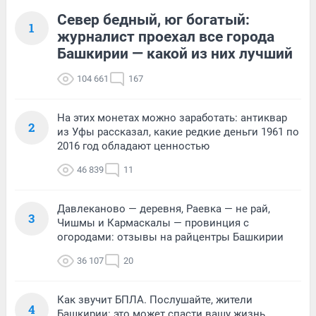
Север бедный, юг богатый:
1
журналист проехал все города
Башкирии — какой из них лучший
104 661
167
На этих монетах можно заработать: антиквар
2
из Уфы рассказал, какие редкие деньги 1961 по
2016 год обладают ценностью
46 839
11
Давлеканово — деревня, Раевка — не рай,
3
Чишмы и Кармаскалы — провинция с
огородами: отзывы на райцентры Башкирии
36 107
20
Как звучит БПЛА. Послушайте, жители
4
Башкирии: это может спасти вашу жизнь