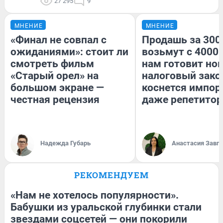
27 295
9
МНЕНИЕ
МНЕНИЕ
«Финал не совпал с
Продашь за 3000
ожиданиями»: стоит ли
возьмут с 4000.
смотреть фильм
нам готовит но
«Старый орел» на
налоговый зако
большом экране —
коснется импор
честная рецензия
даже репетитор
Надежда Губарь
Анастасия Завг
РЕКОМЕНДУЕМ
«Нам не хотелось популярности».
Бабушки из уральской глубинки стали
звездами соцсетей — они покорили