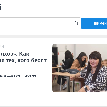
й
Примен
ИИ
лхоз». Как
 тех, кого бесят
и и шитья — все ее