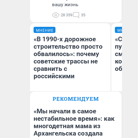
вашу жизнь
28 359
35
МНЕНИЕ
МНЕНИЕ
«В 1990-х дорожное
«Спутал
строительство просто
пургу».
обвалилось»: почему
смерте
советские трассы не
которы
сравнить с
обнару
российскими
Олег Арефьев
Ир
РЕКОМЕНДУЕМ
Блогер, предприниматель,
Гл
владелец в транспортном
«Р
бизнесе
Во
«Мы начали в самое
нестабильное время»: как
многодетная мама из
Архангельска создала