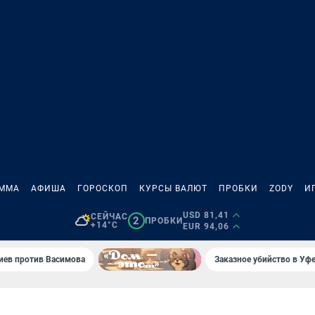
АММА
АФИША
ГОРОСКОП
КУРСЫ ВАЛЮТ
ПРОБКИ
ZODY
И
USD 81,41
СЕЙЧАС
2
ПРОБКИ
+14°C
EUR 94,06
иев против Васимова
Заказное убийство в Уфе