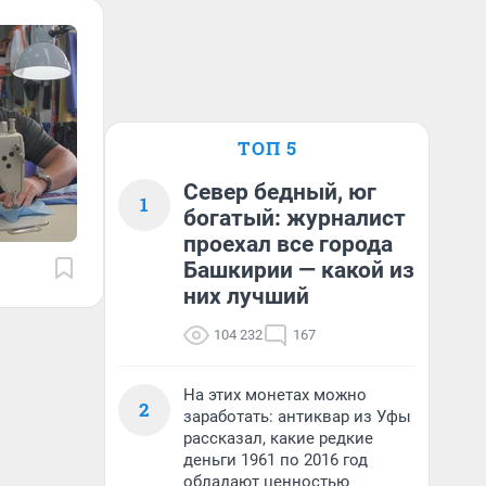
ТОП 5
Север бедный, юг
1
богатый: журналист
проехал все города
Башкирии — какой из
них лучший
104 232
167
На этих монетах можно
2
заработать: антиквар из Уфы
рассказал, какие редкие
деньги 1961 по 2016 год
обладают ценностью