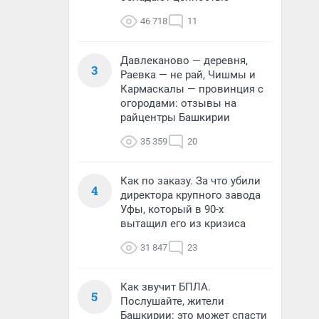
46 718
11
Давлеканово — деревня,
3
Раевка — не рай, Чишмы и
Кармаскалы — провинция с
огородами: отзывы на
райцентры Башкирии
35 359
20
Как по заказу. За что убили
4
директора крупного завода
Уфы, который в 90-х
вытащил его из кризиса
31 847
23
Как звучит БПЛА.
5
Послушайте, жители
Башкирии: это может спасти