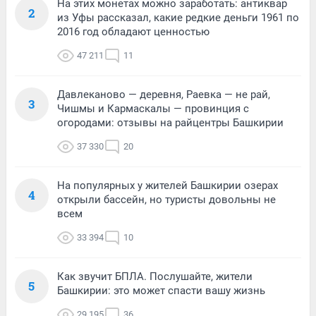
На этих монетах можно заработать: антиквар
2
из Уфы рассказал, какие редкие деньги 1961 по
2016 год обладают ценностью
47 211
11
Давлеканово — деревня, Раевка — не рай,
3
Чишмы и Кармаскалы — провинция с
огородами: отзывы на райцентры Башкирии
37 330
20
На популярных у жителей Башкирии озерах
4
открыли бассейн, но туристы довольны не
всем
33 394
10
Как звучит БПЛА. Послушайте, жители
5
Башкирии: это может спасти вашу жизнь
29 195
36