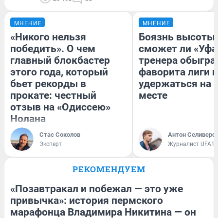
МНЕНИЕ
МНЕНИЕ
«Никого нельзя
Боязнь высоты:
победить». О чем
сможет ли «Уфа
главный блокбастер
тренера обыгра
этого года, который
фаворита лиги и
бьет рекорды в
удержаться на 
прокате: честный
месте
отзыв на «Одиссею»
Нолана
Стас Соколов
Антон Селиверс
Эксперт
Журналист UFA1.
РЕКОМЕНДУЕМ
«Позавтракал и побежал — это уже
привычка»: история пермского
марафонца Владимира Никитина — он