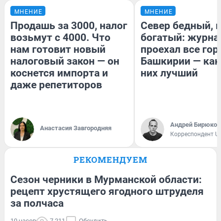
МНЕНИЕ
МНЕНИЕ
Продашь за 3000, налог
Север бедный, 
возьмут с 4000. Что
богатый: журна
нам готовит новый
проехал все гор
налоговый закон — он
Башкирии — как
коснется импорта и
них лучший
даже репетиторов
Андрей Бирюков
Анастасия Завгородняя
Корреспондент U
РЕКОМЕНДУЕМ
Сезон черники в Мурманской области:
рецепт хрустящего ягодного штруделя
за полчаса
10 часов
7 211
Обсудить