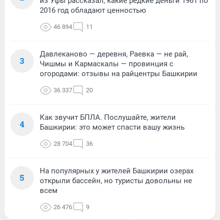
из Уфы рассказал, какие редкие деньги 1961 по
2016 год обладают ценностью
46 894
11
Давлеканово — деревня, Раевка — не рай,
3
Чишмы и Кармаскалы — провинция с
огородами: отзывы на райцентры Башкирии
36 337
20
Как звучит БПЛА. Послушайте, жители
4
Башкирии: это может спасти вашу жизнь
28 704
36
На популярных у жителей Башкирии озерах
5
открыли бассейн, но туристы довольны не
всем
26 476
9