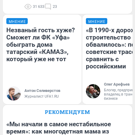
31 633
23
МНЕНИЕ
МНЕНИЕ
Незваный гость хуже?
«В 1990-х доро
Сможет ли ФК «Уфа»
строительство 
обыграть дома
обвалилось»: п
татарский «КАМАЗ»,
советские трас
который уже не тот
сравнить с
российскими
Олег Арефьев
Блогер, предприн
Антон Селиверстов
владелец в тран
Журналист UFA1.RU
бизнесе
РЕКОМЕНДУЕМ
«Мы начали в самое нестабильное
время»: как многодетная мама из