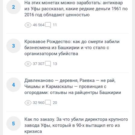
На этих монетах можно заработать: антиквар
2
из Уфы рассказал, какие редкие деньги 1961 по
2016 год обладают ценностью
46 564
11
Кровавое Рождество: как до смерти забили
3
бизнесмена из Башкирии и что стало с
организатором убийства
37 307
13
Давлеканово — деревня, Раевка — не рай,
4
Чишмы и Кармаскалы — провинция с
огородами: отзывы на райцентры Башкирии
32 960
20
Как по заказу. За что убили директора крупного
5
завода Уфы, который в 90-х вытащил его из
кризиса