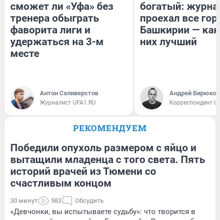
сможет ли «Уфа» без
богатый: журна
тренера обыграть
проехал все гор
фаворита лиги и
Башкирии — как
удержаться на 3-м
них лучший
месте
Антон Селиверстов
Андрей Бирюков
Журналист UFA1.RU
Корреспондент U
РЕКОМЕНДУЕМ
Победили опухоль размером с яйцо и
вытащили младенца с того света. Пять
историй врачей из Тюмени со
счастливым концом
30 минут
583
Обсудить
«Девчонки, вы испытываете судьбу»: что творится в