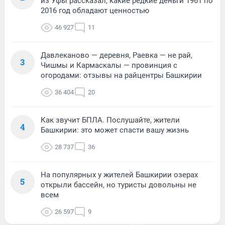
из Уфы рассказал, какие редкие деньги 1961 по
2016 год обладают ценностью
46 927
11
Давлеканово — деревня, Раевка — не рай,
3
Чишмы и Кармаскалы — провинция с
огородами: отзывы на райцентры Башкирии
36 404
20
Как звучит БПЛА. Послушайте, жители
4
Башкирии: это может спасти вашу жизнь
28 737
36
На популярных у жителей Башкирии озерах
5
открыли бассейн, но туристы довольны не
всем
26 597
9