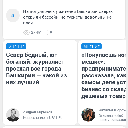
На популярных у жителей Башкирии озерах
5
открыли бассейн, но туристы довольны не
всем
27 451
9
МНЕНИЕ
МНЕНИЕ
Север бедный, юг
«Покупаешь кот
богатый: журналист
мешке»:
проехал все города
предпринимате
Башкирии — какой из
рассказала, как
них лучший
самом деле уст
бизнес со скла
дешевых товар
Наталья Шорохо
Андрей Бирюков
Открыла кофейну
Корреспондент UFA1.RU
деньги соцразви