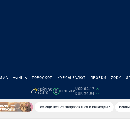
АММА
АФИША
ГОРОСКОП
КУРСЫ ВАЛЮТ
ПРОБКИ
ZODY
И
USD 82,17
СЕЙЧАС
2
ПРОБКИ
+24°C
EUR 94,84
Все еще нельзя заправляться в канистры?
Реаль