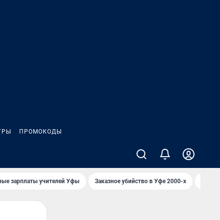
ГРЫ
ПРОМОКОДЫ
ные зарплаты учителей Уфы
Заказное убийство в Уфе 2000-х
Каким