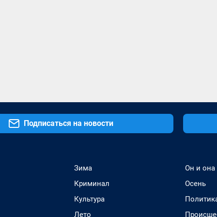
Подписаться на новости
Зима
Он и она
Криминал
Осень
Культура
Политик
Лето
Происше