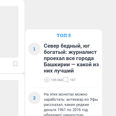
ТОП 5
Север бедный, юг
1
богатый: журналист
проехал все города
Башкирии — какой из
них лучший
105 064
167
На этих монетах можно
2
заработать: антиквар из Уфы
рассказал, какие редкие
деньги 1961 по 2016 год
обладают ценностью