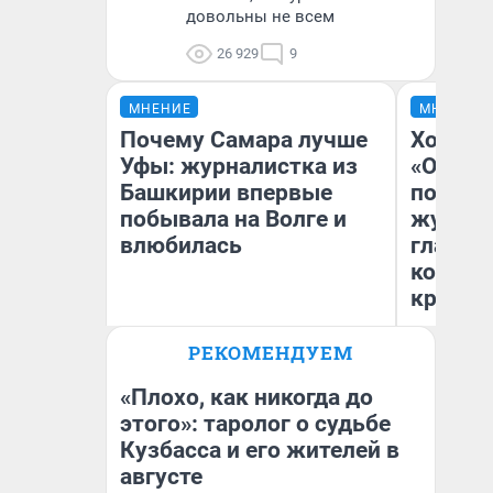
довольны не всем
26 929
9
МНЕНИЕ
МНЕНИЕ
Почему Самара лучше
Хоть к
Уфы: журналистка из
«Одисс
Башкирии впервые
понрав
побывала на Волге и
журнал
влюбилась
главны
которы
критик
РЕКОМЕНДУЕМ
Ан
Назифа Нурмухаметова
Жу
«Плохо, как никогда до
этого»: таролог о судьбе
Кузбасса и его жителей в
августе