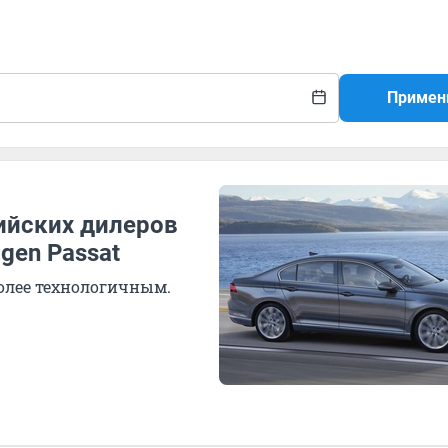
Примен
ийских дилеров
gen Passat
более технологичным.