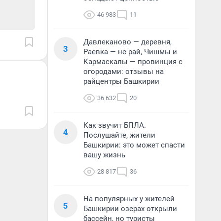
46 983
11
Давлеканово — деревня,
3
Раевка — не рай, Чишмы и
Кармаскалы — провинция с
огородами: отзывы на
райцентры Башкирии
36 632
20
Как звучит БПЛА.
4
Послушайте, жители
Башкирии: это может спасти
вашу жизнь
28 817
36
На популярных у жителей
5
Башкирии озерах открыли
бассейн, но туристы