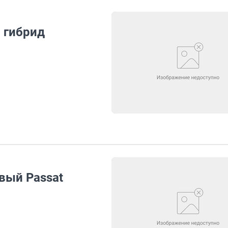
в гибрид
вый Passat