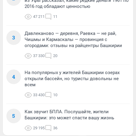
из Уфы рассказал, какие редкие деньги 1961 по
2016 год обладают ценностью
47 211
11
Давлеканово — деревня, Раевка — не рай,
3
Чишмы и Кармаскалы — провинция с
огородами: отзывы на райцентры Башкирии
37 330
20
На популярных у жителей Башкирии озерах
4
открыли бассейн, но туристы довольны не
всем
33 430
10
Как звучит БПЛА. Послушайте, жители
5
Башкирии: это может спасти вашу жизнь
29 195
36