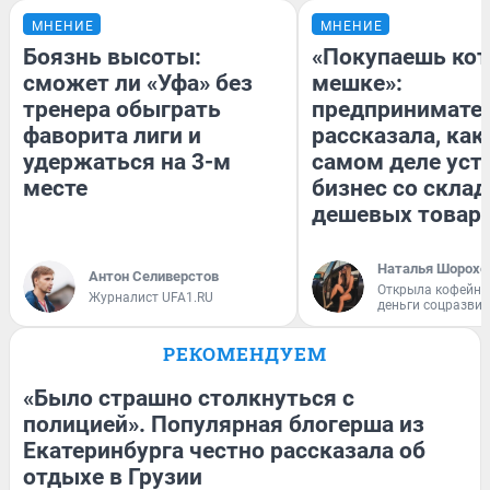
МНЕНИЕ
МНЕНИЕ
Боязнь высоты:
«Покупаешь кот
сможет ли «Уфа» без
мешке»:
тренера обыграть
предпринимате
фаворита лиги и
рассказала, как
удержаться на 3-м
самом деле уст
месте
бизнес со скла
дешевых товар
Наталья Шорохо
Антон Селиверстов
Открыла кофейну
Журналист UFA1.RU
деньги соцразви
РЕКОМЕНДУЕМ
«Было страшно столкнуться с
полицией». Популярная блогерша из
Екатеринбурга честно рассказала об
отдыхе в Грузии