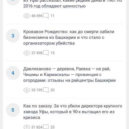
из Уфы рассказал, какие редкие деньги 1961 по
2016 год обладают ценностью
46 694
11
Кровавое Рождество: как до смерти забили
3
бизнесмена из Башкирии и что стало с
организатором убийства
37 498
13
Давлеканово — деревня, Раевка — не рай,
4
Чишмы и Кармаскалы — провинция с
огородами: отзывы на райцентры Башкирии
35 199
20
Как по заказу. За что убили директора крупного
5
завода Уфы, который в 90-х вытащил его из
кризиса
31 824
23