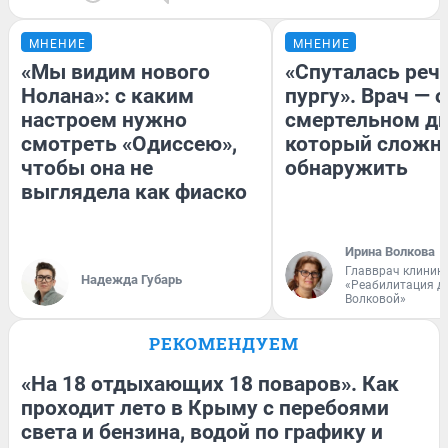
МНЕНИЕ
МНЕНИЕ
«Мы видим нового
«Спуталась речь
Нолана»: с каким
пургу». Врач — о
настроем нужно
смертельном ди
смотреть «Одиссею»,
который сложн
чтобы она не
обнаружить
выглядела как фиаско
Ирина Волкова
Главврач клиник
Надежда Губарь
«Реабилитация д
Волковой»
РЕКОМЕНДУЕМ
«На 18 отдыхающих 18 поваров». Как
проходит лето в Крыму с перебоями
света и бензина, водой по графику и