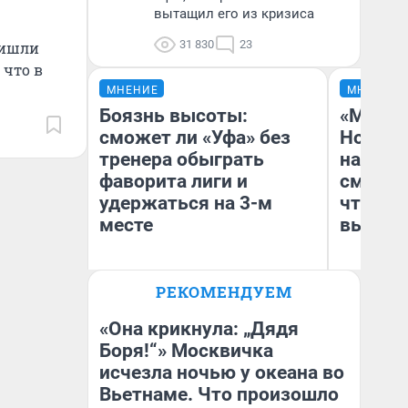
вытащил его из кризиса
31 830
23
ришли
 что в
МНЕНИЕ
МНЕНИЕ
Боязнь высоты:
«Мы ви
сможет ли «Уфа» без
Нолана
тренера обыграть
настро
фаворита лиги и
смотре
удержаться на 3-м
чтобы 
месте
выгляд
РЕКОМЕНДУЕМ
Антон Селиверстов
На
Журналист UFA1.RU
«Она крикнула: „Дядя
Боря!“» Москвичка
исчезла ночью у океана во
Вьетнаме. Что произошло