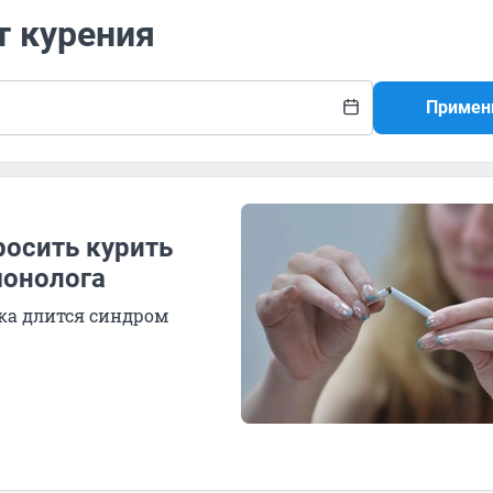
т курения
Примен
росить курить
монолога
ка длится синдром