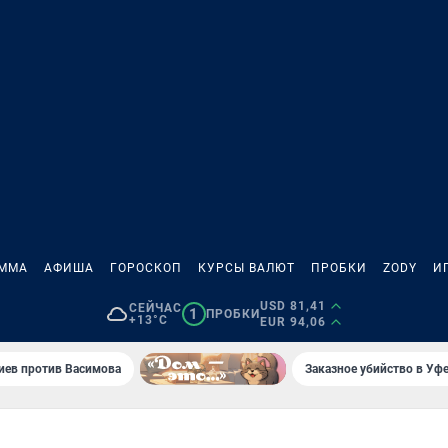
АММА
АФИША
ГОРОСКОП
КУРСЫ ВАЛЮТ
ПРОБКИ
ZODY
И
USD 81,41
СЕЙЧАС
1
ПРОБКИ
+13°C
EUR 94,06
иев против Васимова
Заказное убийство в Уфе