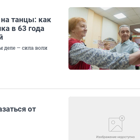
 на танцы: как
ка в 63 года
й
м деле — сила воли
заться от