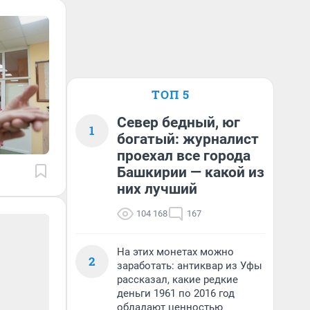
ТОП 5
Север бедный, юг
1
богатый: журналист
проехал все города
Башкирии — какой из
них лучший
104 168
167
На этих монетах можно
2
заработать: антиквар из Уфы
рассказал, какие редкие
деньги 1961 по 2016 год
обладают ценностью