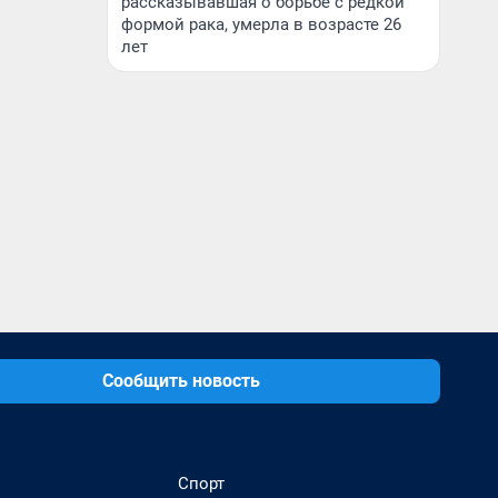
рассказывавшая о борьбе с редкой
формой рака, умерла в возрасте 26
лет
Сообщить новость
Спорт