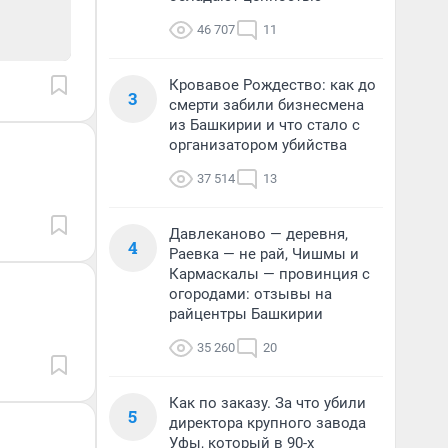
46 707
11
Кровавое Рождество: как до
3
смерти забили бизнесмена
из Башкирии и что стало с
организатором убийства
37 514
13
Давлеканово — деревня,
4
Раевка — не рай, Чишмы и
Кармаскалы — провинция с
огородами: отзывы на
райцентры Башкирии
35 260
20
Как по заказу. За что убили
5
директора крупного завода
Уфы, который в 90-х