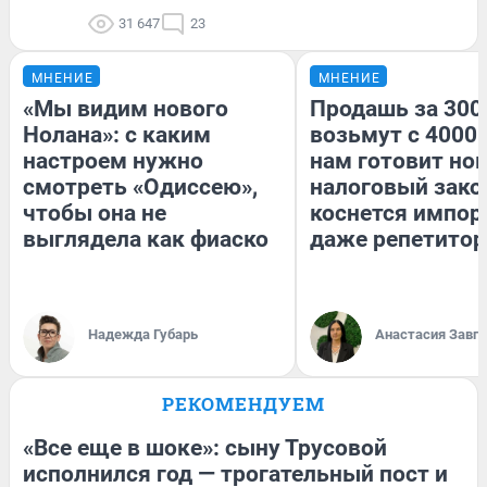
31 647
23
МНЕНИЕ
МНЕНИЕ
«Мы видим нового
Продашь за 3000
Нолана»: с каким
возьмут с 4000.
настроем нужно
нам готовит но
смотреть «Одиссею»,
налоговый зако
чтобы она не
коснется импор
выглядела как фиаско
даже репетитор
Надежда Губарь
Анастасия Завг
РЕКОМЕНДУЕМ
«Все еще в шоке»: сыну Трусовой
исполнился год — трогательный пост и