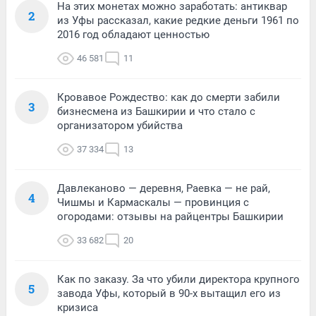
На этих монетах можно заработать: антиквар
2
из Уфы рассказал, какие редкие деньги 1961 по
2016 год обладают ценностью
46 581
11
Кровавое Рождество: как до смерти забили
3
бизнесмена из Башкирии и что стало с
организатором убийства
37 334
13
Давлеканово — деревня, Раевка — не рай,
4
Чишмы и Кармаскалы — провинция с
огородами: отзывы на райцентры Башкирии
33 682
20
Как по заказу. За что убили директора крупного
5
завода Уфы, который в 90-х вытащил его из
кризиса