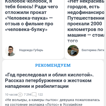
Колобок-колобок, я
«Нет некрасивы
тебя боюсь! Ради чего
городов, есть
отложили прокат
недофинансиро
«Человека-паука» —
Путешественни
отзыв о фильме про
проехали 2000
«человека-булку»
километров по 
машине — стоил
того
Надежда Губарь
Екатерина Литк
РЕКОМЕНДУЕМ
«Год преследовал и облил кислотой».
Рассказ петербурженки о жестоком
нападении и реабилитации
10 часов
7 294
122
«Не вольеры, а камеры пыток»: девушка пожаловалась
на состояние экопарка «Лотос» в Уссурийске