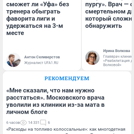
сможет ли «Уфа» без
пургу». Врач — о
тренера обыграть
смертельном ди
фаворита лиги и
который сложн
удержаться на 3-м
обнаружить
месте
Ирина Волкова
Главврач клиник
Антон Селиверстов
«Реабилитация д
Журналист UFA1.RU
Волковой»
РЕКОМЕНДУЕМ
«Мне сказали, что нам нужно
расстаться». Московского врача
уволили из клиники из-за мата в
личном блоге
6 часов
14 331
6
«Расходы на топливо колоссальные»: как многодетная