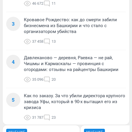
46 672
11
Кровавое Рождество: как до смерти забили
3
бизнесмена из Башкирии и что стало с
организатором убийства
37 458
13
Давлеканово — деревня, Раевка — не рай,
4
Чишмы и Кармаскалы — провинция с
огородами: отзывы на райцентры Башкирии
35 096
20
Как по заказу. За что убили директора крупного
5
завода Уфы, который в 90-х вытащил его из
кризиса
31 787
23