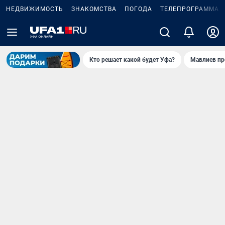
НЕДВИЖИМОСТЬ
ЗНАКОМСТВА
ПОГОДА
ТЕЛЕПРОГРАММА
Кто решает какой будет Уфа?
Мавлиев пр