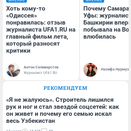
МНЕНИЕ
МНЕНИЕ
Хоть кому-то
Почему Самара
«Одиссея»
Уфы: журналист
понравилась: отзыв
Башкирии впер
журналиста UFA1.RU на
побывала на Вол
главный фильм лета,
влюбилась
который разносят
критики
Антон Селиверстов
Назифа Нурмух
Журналист UFA1.RU
РЕКОМЕНДУЕМ
«Я не жалуюсь». Строитель лишился
рук и ног и стал звездой соцсетей: как
он живет и почему его семью искал
весь Узбекистан