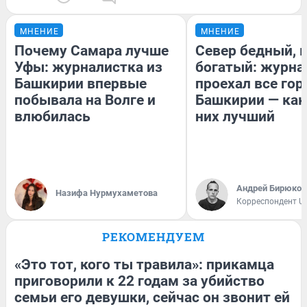
МНЕНИЕ
МНЕНИЕ
Почему Самара лучше
Север бедный, 
Уфы: журналистка из
богатый: журна
Башкирии впервые
проехал все гор
побывала на Волге и
Башкирии — как
влюбилась
них лучший
Андрей Бирюков
Назифа Нурмухаметова
Корреспондент U
РЕКОМЕНДУЕМ
«Это тот, кого ты травила»: прикамца
приговорили к 22 годам за убийство
семьи его девушки, сейчас он звонит ей