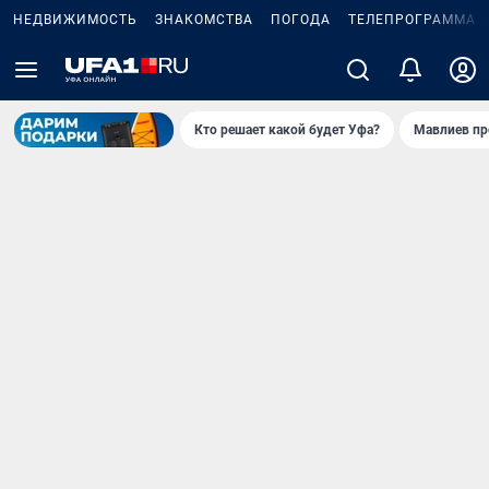
НЕДВИЖИМОСТЬ
ЗНАКОМСТВА
ПОГОДА
ТЕЛЕПРОГРАММА
Кто решает какой будет Уфа?
Мавлиев пр