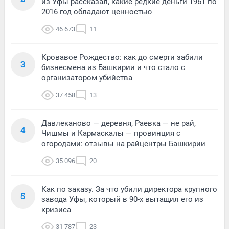
из Уфы рассказал, какие редкие деньги 1961 по
2016 год обладают ценностью
46 673
11
Кровавое Рождество: как до смерти забили
3
бизнесмена из Башкирии и что стало с
организатором убийства
37 458
13
Давлеканово — деревня, Раевка — не рай,
4
Чишмы и Кармаскалы — провинция с
огородами: отзывы на райцентры Башкирии
35 096
20
Как по заказу. За что убили директора крупного
5
завода Уфы, который в 90-х вытащил его из
кризиса
31 787
23