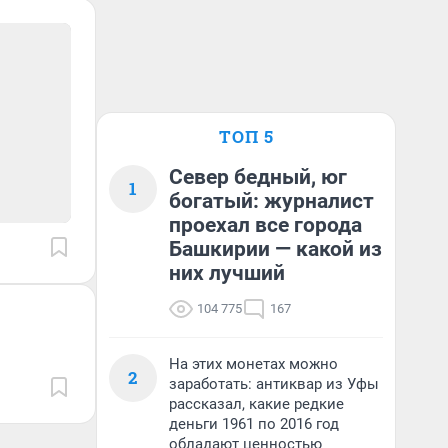
ТОП 5
Север бедный, юг
1
богатый: журналист
проехал все города
Башкирии — какой из
них лучший
104 775
167
На этих монетах можно
2
заработать: антиквар из Уфы
рассказал, какие редкие
деньги 1961 по 2016 год
обладают ценностью