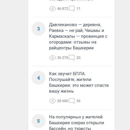
46 872
11
Давлеканово — деревня,
3
Раевка — не рай, Чишмы и
Кармаскалы — провинция с
огородами: отзывы на
райцентры Башкирии
36 276
20
Как звучит БПЛА.
4
Послушайте, жители
Башкирии: это может спасти
вашу жизнь
28 680
36
На популярных у жителей
5
Башкирии озерах открыли
бассейн, но туристы