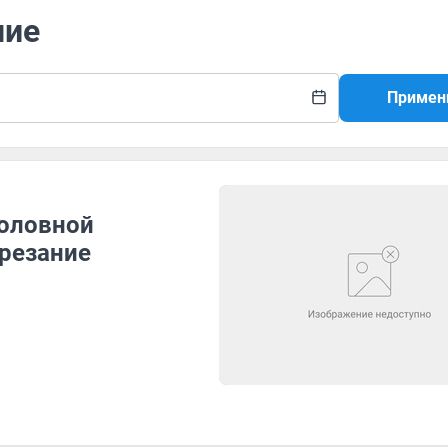
ние
Примен
головной
брезание