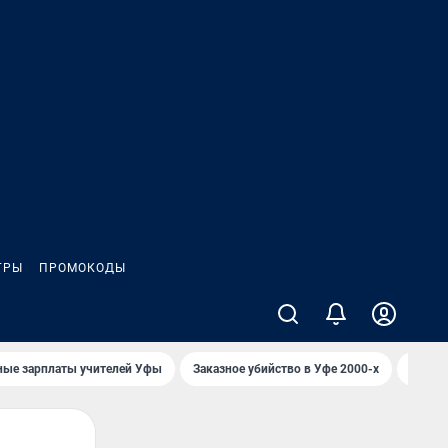
ГРЫ
ПРОМОКОДЫ
ные зарплаты учителей Уфы
Заказное убийство в Уфе 2000-х
Каким