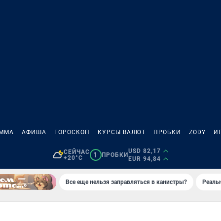
АММА
АФИША
ГОРОСКОП
КУРСЫ ВАЛЮТ
ПРОБКИ
ZODY
И
USD 82,17
СЕЙЧАС
1
ПРОБКИ
+20°C
EUR 94,84
Все еще нельзя заправляться в канистры?
Реаль