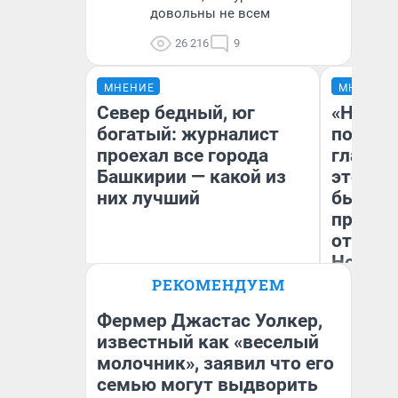
довольны не всем
26 216
9
МНЕНИЕ
МНЕНИЕ
Север бедный, юг
«Никог
богатый: журналист
победи
проехал все города
главны
Башкирии — какой из
этого г
них лучший
бьет р
прокат
отзыв 
Нолана
РЕКОМЕНДУЕМ
Андрей Бирюков
Ст
Корреспондент UFA1.RU
Эк
Фермер Джастас Уолкер,
известный как «веселый
молочник», заявил что его
семью могут выдворить