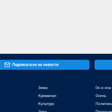
Подписаться на новости
Зима
Он и она
Криминал
Осень
Культура
Политик
Лето
Происше