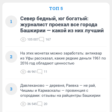
ТОП 5
Север бедный, юг богатый:
1
журналист проехал все города
Башкирии — какой из них лучший
105 007
167
На этих монетах можно заработать: антиквар
2
из Уфы рассказал, какие редкие деньги 1961 по
2016 год обладают ценностью
46 961
11
Давлеканово — деревня, Раевка — не рай,
3
Чишмы и Кармаскалы — провинция с
огородами: отзывы на райцентры Башкирии
36 545
20