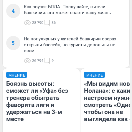
Как звучит БПЛА. Послушайте, жители
4
Башкирии: это может спасти вашу жизнь
28 790
36
На популярных у жителей Башкирии озерах
5
открыли бассейн, но туристы довольны не
всем
26 794
9
МНЕНИЕ
МНЕНИЕ
Боязнь высоты:
«Мы видим нов
сможет ли «Уфа» без
Нолана»: с каки
тренера обыграть
настроем нужн
фаворита лиги и
смотреть «Одис
удержаться на 3-м
чтобы она не
месте
выглядела как 