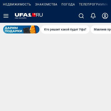
НЕДВИЖИМОСТЬ
ЗНАКОМСТВА
ПОГОДА
ТЕЛЕПРОГРАММА
Кто решает какой будет Уфа?
Мавлиев пр