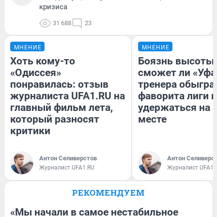
кризиса
31 688
23
МНЕНИЕ
МНЕНИЕ
Хоть кому-то
Боязнь высоты:
«Одиссея»
сможет ли «Уфа
понравилась: отзыв
тренера обыгра
журналиста UFA1.RU на
фаворита лиги и
главный фильм лета,
удержаться на 
который разносят
месте
критики
Антон Селиверстов
Антон Селиверс
Журналист UFA1.RU
Журналист UFA1.
РЕКОМЕНДУЕМ
«Мы начали в самое нестабильное