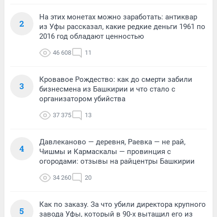
На этих монетах можно заработать: антиквар
2
из Уфы рассказал, какие редкие деньги 1961 по
2016 год обладают ценностью
46 608
11
Кровавое Рождество: как до смерти забили
3
бизнесмена из Башкирии и что стало с
организатором убийства
37 375
13
Давлеканово — деревня, Раевка — не рай,
4
Чишмы и Кармаскалы — провинция с
огородами: отзывы на райцентры Башкирии
34 260
20
Как по заказу. За что убили директора крупного
5
завода Уфы, который в 90-х вытащил его из