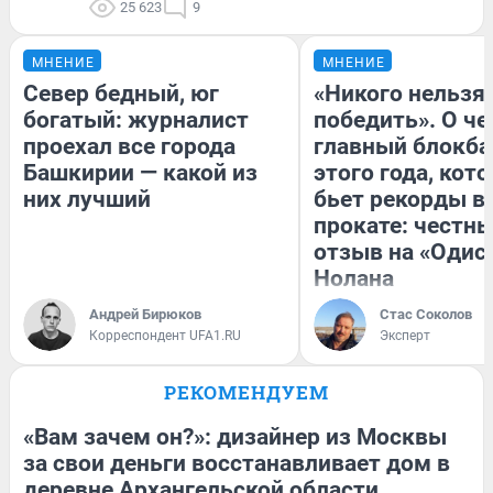
25 623
9
МНЕНИЕ
МНЕНИЕ
Север бедный, юг
«Никого нельзя
богатый: журналист
победить». О ч
проехал все города
главный блокба
Башкирии — какой из
этого года, кот
них лучший
бьет рекорды в
прокате: честн
отзыв на «Одис
Нолана
Андрей Бирюков
Стас Соколов
Корреспондент UFA1.RU
Эксперт
РЕКОМЕНДУЕМ
«Вам зачем он?»: дизайнер из Москвы
за свои деньги восстанавливает дом в
деревне Архангельской области