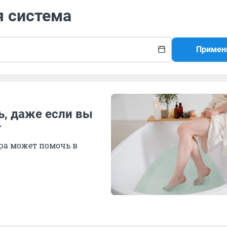
я система
Примен
ь, даже если вы
г
ра может помочь в