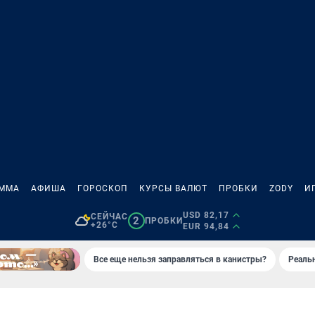
АММА
АФИША
ГОРОСКОП
КУРСЫ ВАЛЮТ
ПРОБКИ
ZODY
И
USD 82,17
СЕЙЧАС
2
ПРОБКИ
+26°C
EUR 94,84
Все еще нельзя заправляться в канистры?
Реаль