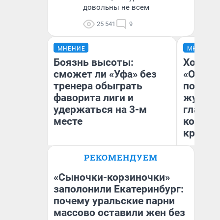
довольны не всем
25 541
9
МНЕНИЕ
МНЕНИЕ
Боязнь высоты:
Хоть к
сможет ли «Уфа» без
«Одисс
тренера обыграть
понрав
фаворита лиги и
журнал
удержаться на 3-м
главны
месте
которы
критик
РЕКОМЕНДУЕМ
Антон Селиверстов
Ан
Журналист UFA1.RU
Жу
«Сыночки-корзиночки»
заполонили Екатеринбург:
почему уральские парни
массово оставили жен без