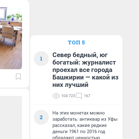
ТОП 5
Север бедный, юг
1
богатый: журналист
проехал все города
Башкирии — какой из
них лучший
104 723
167
На этих монетах можно
2
заработать: антиквар из Уфы
рассказал, какие редкие
деньги 1961 по 2016 год
обладают ценностью