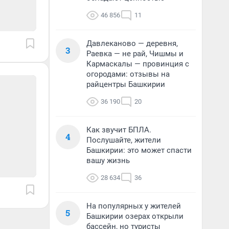
46 856
11
Давлеканово — деревня,
3
Раевка — не рай, Чишмы и
Кармаскалы — провинция с
огородами: отзывы на
райцентры Башкирии
36 190
20
Как звучит БПЛА.
4
Послушайте, жители
Башкирии: это может спасти
вашу жизнь
28 634
36
На популярных у жителей
5
Башкирии озерах открыли
бассейн, но туристы