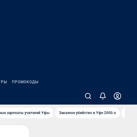
ГРЫ
ПРОМОКОДЫ
ные зарплаты учителей Уфы
Заказное убийство в Уфе 2000-х
Каким